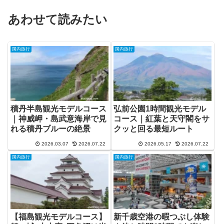
あわせて読みたい
国内旅行
国内旅行
積丹半島観光モデルコース
弘前公園1時間観光モデル
｜神威岬・島武意海岸で見
コース｜紅葉と天守閣をサ
れる積丹ブルーの絶景
クッと回る最短ルート
2026.03.07
2026.07.22
2026.05.17
2026.07.22
国内旅行
国内旅行
【福島観光モデルコース】
新千歳空港の暇つぶし体験