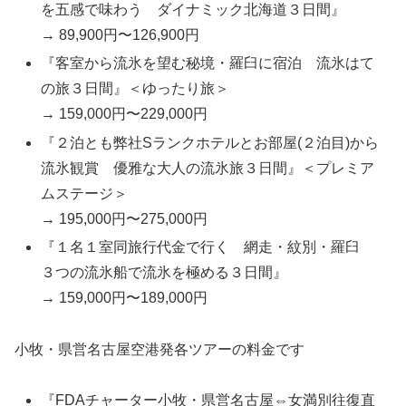
を五感で味わう ダイナミック北海道３日間』
→ 89,900円〜126,900円
『客室から流氷を望む秘境・羅臼に宿泊 流氷はて
の旅３日間』＜ゆったり旅＞
→ 159,000円〜229,000円
『２泊とも弊社Sランクホテルとお部屋(２泊目)から
流氷観賞 優雅な大人の流氷旅３日間』＜プレミア
ムステージ＞
→ 195,000円〜275,000円
『１名１室同旅行代金で行く 網走・紋別・羅臼
３つの流氷船で流氷を極める３日間』
→ 159,000円〜189,000円
小牧・県営名古屋空港発各ツアーの料金です
『FDAチャーター小牧・県営名古屋⇔女満別往復直