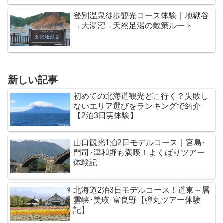
登別温泉徒歩観光コース体験｜地獄谷
→大湯沼→天然足湯の散策ルート
新しい記事
初めての北海道観光どこ行く？失敗し
ないエリア選びをランキングで紹介
【2泊3日実体験】
山口観光1泊2日モデルコース｜宮島･
門司･津和野も満喫！よくばりツアー
体験記
北海道2泊3日モデルコース！道東～層
雲峡･美瑛･富良野【弾丸ツアー体験
記】