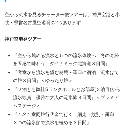
空から流氷を見るチャーター便ツアーは、神戸空港と小
牧・県営名古屋空港発の2つあります
神戸空港発ツアー
『空から眺める流氷と５つの流氷体験へ 冬の奇跡
を五感で味わう ダイナミック北海道３日間』
『客室から流氷を望む秘境・羅臼に宿泊 流氷はて
の旅３日間』＜ゆったり旅＞
『２泊とも弊社Sランクホテルとお部屋(２泊目)から
流氷観賞 優雅な大人の流氷旅３日間』＜プレミア
ムステージ＞
『１名１室同旅行代金で行く 網走・紋別・羅臼
３つの流氷船で流氷を極める３日間』