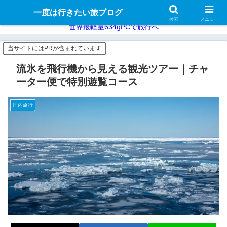
旅に最適ノートPC
旅に最適デジカメ
一度は行きたい旅ブログ
検索
メニュー
世界最軽量634gPCで旅行へ
当サイトにはPRが含まれています
流氷を飛行機から見える観光ツアー｜チャ
ーター便で特別遊覧コース
国内旅行