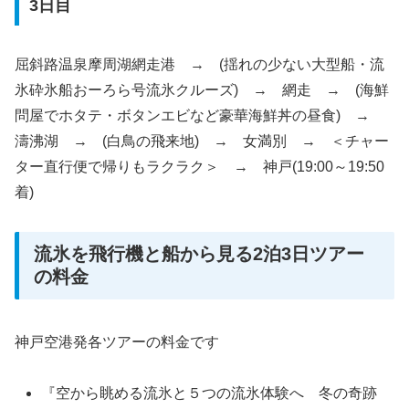
3日目
屈斜路温泉摩周湖網走港 → (揺れの少ない大型船・流
氷砕氷船おーろら号流氷クルーズ) → 網走 → (海鮮
問屋でホタテ・ボタンエビなど豪華海鮮丼の昼食) →
濤沸湖 → (白鳥の飛来地) → 女満別 → ＜チャー
ター直行便で帰りもラクラク＞ → 神戸(19:00～19:50
着)
流氷を飛行機と船から見る2泊3日ツアー
の料金
神戸空港発各ツアーの料金です
『空から眺める流氷と５つの流氷体験へ 冬の奇跡