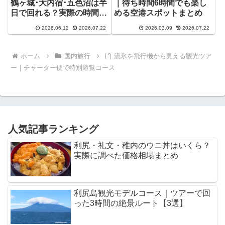
鶴ヶ城･大内宿･五色沼は半
｜待ち時間6時間でも楽し
日で回れる？実際の時間配
める空港スポットまとめ
分
2026.06.12
2026.07.22
2026.03.09
2026.07.22
ホーム
国内旅行
流氷を飛行機から見える観光ツア
ー｜チャーター便で特別遊覧コース
人気記事ランキング
利尻・礼文・稚内のウニ丼はいくら？
実際に調べた価格相場まとめ
利尻島観光モデルコース｜ツアーで回
った3時間の絶景ルート【3選】