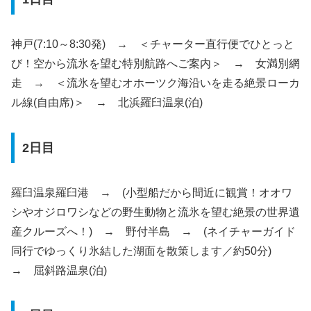
神戸(7:10～8:30発) → ＜チャーター直行便でひとっと
び！空から流氷を望む特別航路へご案内＞ → 女満別網
走 → ＜流氷を望むオホーツク海沿いを走る絶景ローカ
ル線(自由席)＞ → 北浜羅臼温泉(泊)
2日目
羅臼温泉羅臼港 → (小型船だから間近に観賞！オオワ
シやオジロワシなどの野生動物と流氷を望む絶景の世界遺
産クルーズへ！) → 野付半島 → (ネイチャーガイド
同行でゆっくり氷結した湖面を散策します／約50分)
→ 屈斜路温泉(泊)